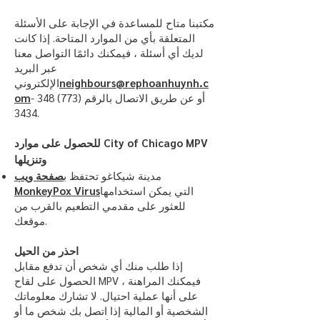
مكتبنا متاح للمساعدة في الإجابة على الأسئلة
المتعلقة بأي من الموارد المتاحة. إذا كانت
لديك أي أسئلة ، فيمكنك دائمًا التواصل معنا
عبر البريد
neighbours@rephoanhuynh.c
الإلكتروني
أو عن طريق الاتصال بالرقم
(773) 348 -
om
3434
.
للحصول على موارد City of Chicago MPV
وتنزيلها
مدينة شيكاغو تحتفظ ب
صفحة ويب
التي يمكن استخدامها
MonkeyPox Virus
للعثور على مقدمي التطعيم بالقرب من
موقعك.
احذر من الحيل
إذا طلب منك أي شخص أن تدفع مقابل
الحصول على لقاح MPV ، فيمكنك المراهنة
على أنها عملية احتيال. لا تشارك معلوماتك
الشخصية أو المالية إذا اتصل بك شخص ما أو