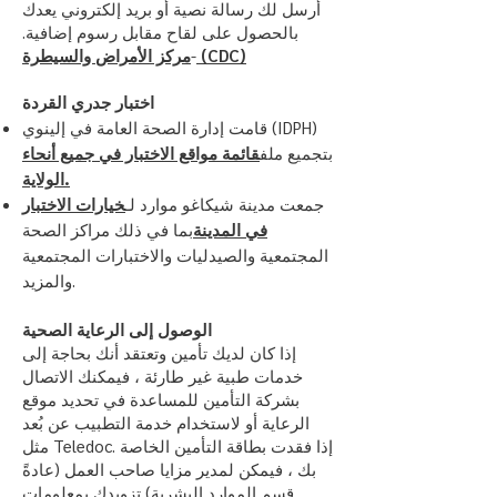
أرسل لك رسالة نصية أو بريد إلكتروني يعدك
بالحصول على لقاح مقابل رسوم إضافية.
مركز الأمراض والسيطرة (CDC)
-
اختبار جدري القردة
قامت إدارة الصحة العامة في إلينوي (IDPH)
بتجميع ملف
قائمة مواقع الاختبار في جميع أنحاء
الولاية.
جمعت مدينة شيكاغو موارد لـ
خيارات الاختبار
في المدينة
بما في ذلك مراكز الصحة
المجتمعية والصيدليات والاختبارات المجتمعية
والمزيد.
الوصول إلى الرعاية الصحية
إذا كان لديك تأمين وتعتقد أنك بحاجة إلى
خدمات طبية غير طارئة ، فيمكنك الاتصال
بشركة التأمين للمساعدة في تحديد موقع
الرعاية أو لاستخدام خدمة التطبيب عن بُعد
مثل Teledoc. إذا فقدت بطاقة التأمين الخاصة
بك ، فيمكن لمدير مزايا صاحب العمل (عادةً
قسم الموارد البشرية) تزويدك بمعلومات